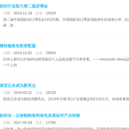
纺织行业助力第二届进博会
日期：
2019-12-18
点击：
15329
第二届中国国际进口博览会10日闭幕。中国国际进口博览局副局长孙成海介绍，此
硕，按
模特服装色彩搭配篇
日期：
2019-12-02
点击：
15655
任何人都可以打扮的光鲜亮丽但个人品味流露于日常穿着。——Alexander Wan
一个人的
国货正在成为新亮点
日期：
2019-03-21
点击：
16220
国货正在成为新的消费亮点。2018年天猫“双11”交易额达到2135亿元。在销售
纺织业：以智能制造和绿色发展应对产业转移
日期：
2017-05-28
点击：
17785