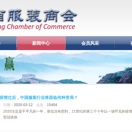
会
新闻中心
会员风采
疫情过后，中国服装行业将面临何种变局？
日期：
2020-03-12
点击：
15404
2020注定是不平凡的一年，谁也没有想到，21世纪的第三个十年以一场罕见的疫
型冠状病