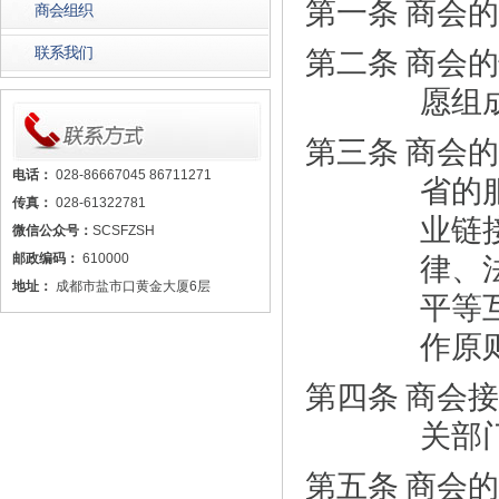
第一条
商会的
商会组织
联系我们
第二条
商会的
愿组
第三条
商会的
电话：
028-86667045 86711271
省的
传真：
028-61322781
业链
微信公众号：
SCSFZSH
邮政编码：
610000
律、
地址：
成都市盐市口黄金大厦6层
平等
作原
第四条
商会接
关部
第五条
商会的