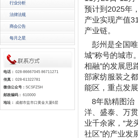
行业分析
预计到2025
法律法规
产业实现产值3
商会公告
产业链。
每月之星
彭州是全国唯
城”称号的城市
相融”的发展思
电话：
028-86667045 86711271
部家纺服装之都
传真：
028-61322781
能区，重点发
微信公众号：
SCSFZSH
邮政编码：
610000
8年励精图治
地址：
成都市盐市口黄金大厦6层
洋、盛泰、万
业千余家，“龙
社区”的产业发