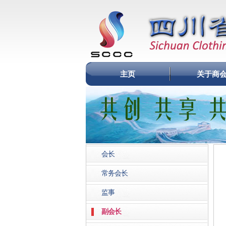
主页
关于商
会长
常务会长
监事
副会长